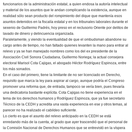
funcionarios de la administración estatal, a quien endosa la autoría intelectual
y material de los asuntos que le andan complicando la existencia, aunque en
realidad sólo sean producto del rompimiento del dique que mantenía esos
asuntos detenidos en la fiscalía estatal y en los tribunales laborales durante el
sexenio de Guillermo Padrés, hoy preso en el reclusorio Oriente por delitos de
lavado de dinero y delincuencia organizada.
Paralelamente, y viendo la eventualidad de que el ombudsman abandone su
cargo antes de tiempo, no han faltado quienes levanten la mano para entrar al
relevo y ya se han manejado nombres como los del ex presidente de la
Asociación Civil Sonora Ciudadana, Guillermo Noriega; la actual consejera
electoral Marisol Cota Cajigas, el abogado Héctor Rodríguez Espinoza, entre
los más sonados.
En el caso del primero, tiene la limitante de no ser licenciado en Derecho,
requisito que marca la ley para aspirar al cargo, aunque podría el Congreso
promover una reforma que, de entrada, tampoco se vería bien, pues llevaría
una dedicatoria bastante explícita. Cota Cajigas no tiene experiencia en el
tema de los derechos humanos y Rodríguez Espinoza, que ya fue secretario
Técnico de la CEDH y acredita una vasta experiencia en ese y otros temas, al
parecer no ha realizado el cabildeo suficiente.
Lo cierto es que el asunto del relevo anticipado en la CEDH se está
enredando más de la cuenta, al grado que ayer trascendió que el personal de
la Comisión Nacional de Derechos Humanos que se entrevistó en la víspera