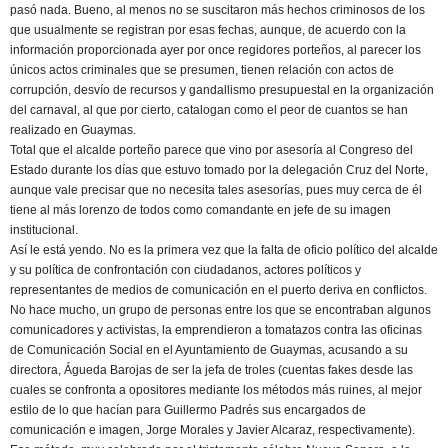
pasó nada. Bueno, al menos no se suscitaron más hechos criminosos de los
que usualmente se registran por esas fechas, aunque, de acuerdo con la
información proporcionada ayer por once regidores porteños, al parecer los
únicos actos criminales que se presumen, tienen relación con actos de
corrupción, desvío de recursos y gandallismo presupuestal en la organización
del carnaval, al que por cierto, catalogan como el peor de cuantos se han
realizado en Guaymas.
Total que el alcalde porteño parece que vino por asesoría al Congreso del
Estado durante los días que estuvo tomado por la delegación Cruz del Norte,
aunque vale precisar que no necesita tales asesorías, pues muy cerca de él
tiene al más lorenzo de todos como comandante en jefe de su imagen
institucional.
Así le está yendo. No es la primera vez que la falta de oficio político del alcalde
y su política de confrontación con ciudadanos, actores políticos y
representantes de medios de comunicación en el puerto deriva en conflictos.
No hace mucho, un grupo de personas entre los que se encontraban algunos
comunicadores y activistas, la emprendieron a tomatazos contra las oficinas
de Comunicación Social en el Ayuntamiento de Guaymas, acusando a su
directora, Águeda Barojas de ser la jefa de troles (cuentas fakes desde las
cuales se confronta a opositores mediante los métodos más ruines, al mejor
estilo de lo que hacían para Guillermo Padrés sus encargados de
comunicación e imagen, Jorge Morales y Javier Alcaraz, respectivamente).