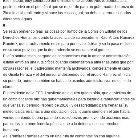
Ese método, muy celebrado por el tristemente célebre Nuevo Sonora, a la
postre derivó en el peor final que se recuerde para un gobernador. Lorenzo de
Zima lo está repitiendo y si hace las cosas igual, no debe esperar resultados
diferentes. Aguas.
II
Se están poniendo feas las cosas por rumbo de la Comisión Estatal de los
Derechos Humanos, donde la ausencia de su presidente, Raúl Arturo Ramírez
Ramírez, que prácticamente no se para por esas oficinas y se la pasa recluido
en su casa provoca que la dependencia se encuentre al garete.
El aún ombudsman, cargado de compromisos con la anterior administración
estatal entró en una ruta crítica cuando comenzaron a aflorar asuntos que por
obvias razones, el padrecismo mantenía archivados, concretamente el caso
de Gisela Peraza y el del personal despedido por el propio Ramírez al iniciar
su periodo; aunque también se habla de asuntos administrativos no del todo
claros.
El presidente de la CEDH sostiene ante quien quiera oírlo, que es víctima de
un complot desde oficinas gubernamentales para forzarlo a renunciar antes de
que venza su periodo (febrero de 2018), y desacreditarlo para frenar así su
meteórica carrera hacia una diputación local, guajiro sueño en el que había
venido poniendo buena parte de sus esfuerzos promoviendo acciones más
parecidas a la beneficencia pública que a la defensa de los derechos
humanos.
Así, Ramírez Ramírez entró en una ruta de confrontación con algunos