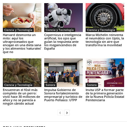
Ciencia y Tecnología
Ciencia y Tecnología
Ciencia y Tecnología
Harvard desmonta un
Copernicus e inteligencia
Marca Michelin reinventa
mito: aquí los
artificial, los ojos que
el neumático con Uptis, la
ultraprocesados que
guían la respuesta ante
tecnología sin aire que
encajan en una dieta sana
los megaincendios de
transforma la movilidad
y los alimentos ‘naturales’
España
que no
Ciencia y Tecnología
Sonora
Sonora
Encuentran el fósil más
Impulsa Gobierno de
Invita USP a formar parte
completo de un perro:
Sonora fortalecimiento
de la primera generación
vivió hace 30 millones de
empresarial y turístico de
de la Nueva Policía Estatal
años y no se parecía a
Puerto Peñasco: UTPP
Penitenciaria
ningún cánido actual