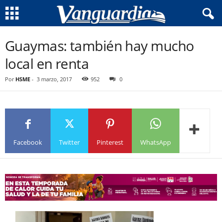
Guaymas: también hay mucho
local en renta
Por
HSME
-
3 marzo, 2017
952
0
Facebook
Twitter
Pinterest
WhatsApp