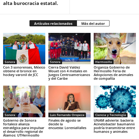
alta burocracia estatal.
Artículos relacionados
Más del autor
Sonora
Sonora
Hermosillo
Con 3 sonorenses, México
Cierra David Valdez
Organiza Gobierno de
obtiene el bronce en
Mouet con 4 metales en
Hermosillo Feria de
hockey varonil de JCC
Juegos Centroamericanos
Adopciones de animales
y del Caribe
de compañía
Sonora
Luis Fernando Oropeza
Ciencia y Tecnología
Gobierno de Sonora
Finales de agosto se
UNAM advierte: bacteria
fortalece alianza
decide la
Acinetobacter baumannii
estratégica para impulsar
encuesta: LoreniaValles
podría transmitirse entre
el desarrollo regional de
humanos y animales
Álamos: UTHermosillo