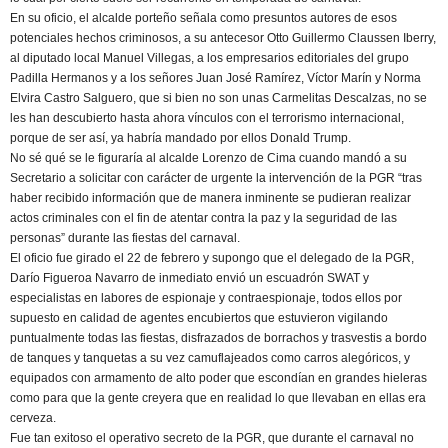
En su oficio, el alcalde porteño señala como presuntos autores de esos
potenciales hechos criminosos, a su antecesor Otto Guillermo Claussen Iberry,
al diputado local Manuel Villegas, a los empresarios editoriales del grupo
Padilla Hermanos y a los señores Juan José Ramírez, Víctor Marín y Norma
Elvira Castro Salguero, que si bien no son unas Carmelitas Descalzas, no se
les han descubierto hasta ahora vínculos con el terrorismo internacional,
porque de ser así, ya habría mandado por ellos Donald Trump.
No sé qué se le figuraría al alcalde Lorenzo de Cima cuando mandó a su
Secretario a solicitar con carácter de urgente la intervención de la PGR “tras
haber recibido información que de manera inminente se pudieran realizar
actos criminales con el fin de atentar contra la paz y la seguridad de las
personas” durante las fiestas del carnaval.
El oficio fue girado el 22 de febrero y supongo que el delegado de la PGR,
Darío Figueroa Navarro de inmediato envió un escuadrón SWAT y
especialistas en labores de espionaje y contraespionaje, todos ellos por
supuesto en calidad de agentes encubiertos que estuvieron vigilando
puntualmente todas las fiestas, disfrazados de borrachos y trasvestis a bordo
de tanques y tanquetas a su vez camuflajeados como carros alegóricos, y
equipados con armamento de alto poder que escondían en grandes hieleras
como para que la gente creyera que en realidad lo que llevaban en ellas era
cerveza.
Fue tan exitoso el operativo secreto de la PGR, que durante el carnaval no