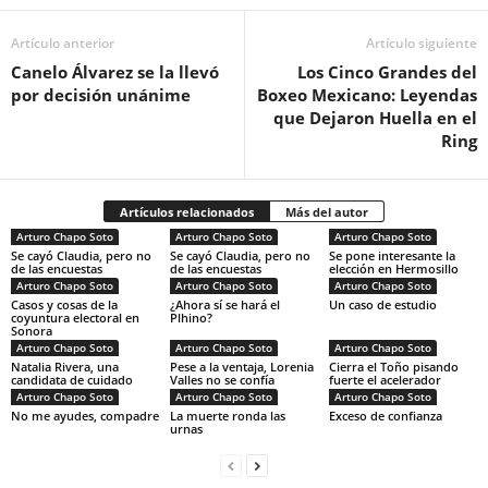
Artículo anterior
Artículo siguiente
Canelo Álvarez se la llevó
Los Cinco Grandes del
por decisión unánime
Boxeo Mexicano: Leyendas
que Dejaron Huella en el
Ring
Artículos relacionados
Más del autor
Arturo Chapo Soto
Arturo Chapo Soto
Arturo Chapo Soto
Se cayó Claudia, pero no
Se cayó Claudia, pero no
Se pone interesante la
de las encuestas
de las encuestas
elección en Hermosillo
Arturo Chapo Soto
Arturo Chapo Soto
Arturo Chapo Soto
Casos y cosas de la
¿Ahora sí se hará el
Un caso de estudio
coyuntura electoral en
Plhino?
Sonora
Arturo Chapo Soto
Arturo Chapo Soto
Arturo Chapo Soto
Natalia Rivera, una
Pese a la ventaja, Lorenia
Cierra el Toño pisando
candidata de cuidado
Valles no se confía
fuerte el acelerador
Arturo Chapo Soto
Arturo Chapo Soto
Arturo Chapo Soto
No me ayudes, compadre
La muerte ronda las
Exceso de confianza
urnas