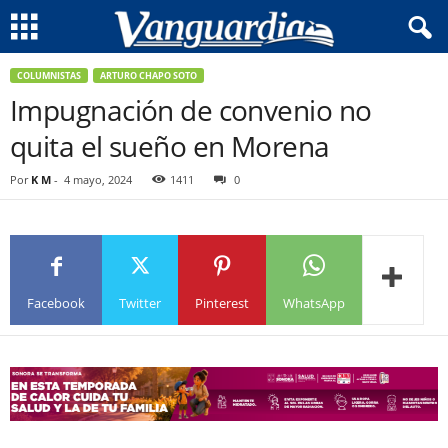
COLUMNISTAS
ARTURO CHAPO SOTO
Impugnación de convenio no
quita el sueño en Morena
Por
K M
-
4 mayo, 2024
1411
0
Facebook
Twitter
Pinterest
WhatsApp