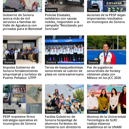
Sonora
Sonora
Sonora
Gobierno de Sonora
Policías Estatales,
Acciones de la PESP dejan
acerca más de mil
solidarios con causas
importantes resultados
servicios a familias de
nobles, responden a la
en municipios de Sonora
Valle de Agualurca con
campaña “Reciclando por
jornadas para el Bienestaf
Sonrisas”
Sonora
Sonora
Sonora
Impulsa Gobierno de
Tercia de basquetbolistas
Par de jugadoras
Sonora fortalecimiento
sonorenses se cubren de
sonorenses de hockey
empresarial y turístico de
plata en centroamericano
obtienen plata con
Puerto Peñasco: UTPP
México en los JCC 2026
Sonora
Sonora
Sonora
PESP mantiene firme
Facilita Gobierno de
Alumna de la Universidad
estrategia operativa en
Sonora hospedaje de
Tecnológica de SLRC
municipios de Sonora
alumnos foráneos de
realiza estancia
Unisierra con directorio
académica en la UNAM