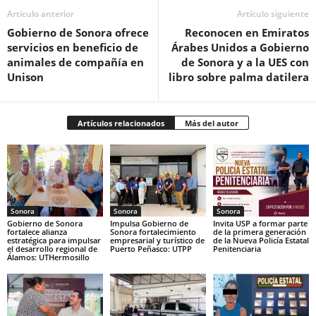
Artículo anterior
Artículo siguiente
Gobierno de Sonora ofrece
Reconocen en Emiratos
servicios en beneficio de
Árabes Unidos a Gobierno
animales de compañía en
de Sonora y a la UES con
Unison
libro sobre palma datilera
Artículos relacionados
Más del autor
Sonora
Sonora
Sonora
Gobierno de Sonora
Impulsa Gobierno de
Invita USP a formar parte
fortalece alianza
Sonora fortalecimiento
de la primera generación
estratégica para impulsar
empresarial y turístico de
de la Nueva Policía Estatal
el desarrollo regional de
Puerto Peñasco: UTPP
Penitenciaria
Álamos: UTHermosillo