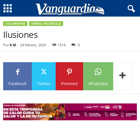
COLUMNISTAS
SAMUEL VALENZUELA
Ilusiones
Por
K M
-
24 febrero, 2024
1514
0
Facebook
Twitter
Pinterest
WhatsApp