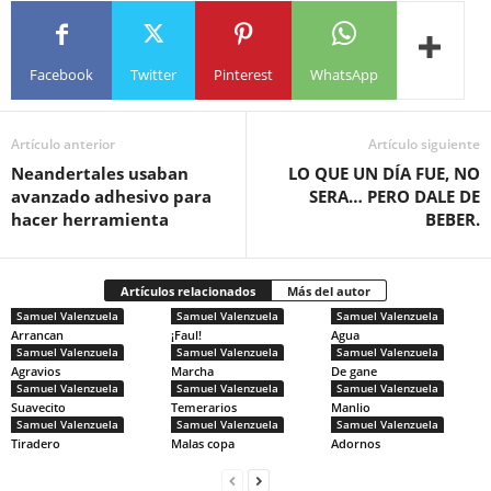
Facebook
Twitter
Pinterest
WhatsApp
Artículo anterior
Artículo siguiente
Neandertales usaban
LO QUE UN DÍA FUE, NO
avanzado adhesivo para
SERA… PERO DALE DE
hacer herramienta
BEBER.
Artículos relacionados
Más del autor
Samuel Valenzuela
Samuel Valenzuela
Samuel Valenzuela
Arrancan
¡Faul!
Agua
Samuel Valenzuela
Samuel Valenzuela
Samuel Valenzuela
Agravios
Marcha
De gane
Samuel Valenzuela
Samuel Valenzuela
Samuel Valenzuela
Suavecito
Temerarios
Manlio
Samuel Valenzuela
Samuel Valenzuela
Samuel Valenzuela
Tiradero
Malas copa
Adornos