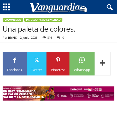
COLUMNISTAS
DR. CESAR ALVAREZ PACHECO
Una paleta de colores.
Por
RMNC
-
2 junio, 2025
816
0
Facebook
Twitter
Pinterest
WhatsApp