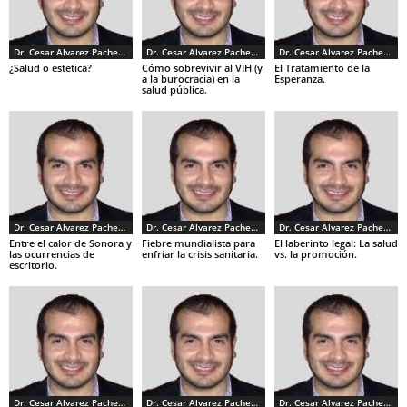
Dr. Cesar Alvarez Pacheco
Dr. Cesar Alvarez Pacheco
Dr. Cesar Alvarez Pacheco
¿Salud o estetica?
Cómo sobrevivir al VIH (y
El Tratamiento de la
a la burocracia) en la
Esperanza.
salud pública.
Dr. Cesar Alvarez Pacheco
Dr. Cesar Alvarez Pacheco
Dr. Cesar Alvarez Pacheco
Entre el calor de Sonora y
Fiebre mundialista para
El laberinto legal: La salud
las ocurrencias de
enfriar la crisis sanitaria.
vs. la promoción.
escritorio.
Dr. Cesar Alvarez Pacheco
Dr. Cesar Alvarez Pacheco
Dr. Cesar Alvarez Pacheco