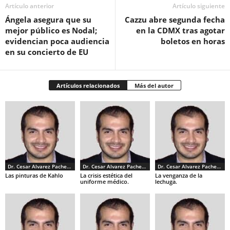
Artículo anterior
Artículo siguiente
Ángela asegura que su
Cazzu abre segunda fecha
mejor público es Nodal;
en la CDMX tras agotar
evidencian poca audiencia
boletos en horas
en su concierto de EU
Artículos relacionados
Más del autor
Dr. Cesar Alvarez Pacheco
Dr. Cesar Alvarez Pacheco
Dr. Cesar Alvarez Pacheco
Las pinturas de Kahlo
La crisis estética del
La venganza de la
uniforme médico.
lechuga.